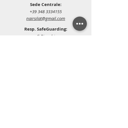
Sede Centrale:
+39 348 3334155
nairsilat@gmail.com
Resp. SafeGuarding:
G.Bianchi
+39 340 4110644
gb.silat@gmail.com
DOCUMENTI
Atto Costitutivo
Statuto