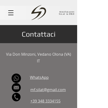
MikeFaraone
Silat & DBN
Contattaci
Via Don Minzoni, Vedano Olona (VA)
IT
WhatsApp
mf.silat@gmail.com
+39 348 3334155