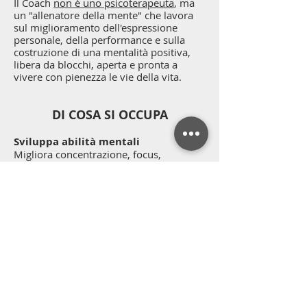
Il Coach
non è uno psicoterapeuta
, ma
un "allenatore della mente" che lavora
sul miglioramento dell'espressione
personale, della performance e sulla
costruzione di una mentalità positiva,
libera da blocchi, aperta e pronta a
vivere con pienezza le vie della vita.
DI COSA SI OCCUPA
Sviluppa abilità mentali
Migliora concentrazione, focus,
autostima, gestione delle emozioni e
capacità di analizzare ed affrontare
situazioni stressanti e/o traumatiche.
Affianca in vari ambiti
​Aiuta le persone a migliorare la
quotidianità e raggiungere obiettivi
specifici (di vita, relazioni).
Coadiuva nel mondo dello sport (atleti,
squadre) e del business (leader, team) al
raggiungimento del proprio massimo