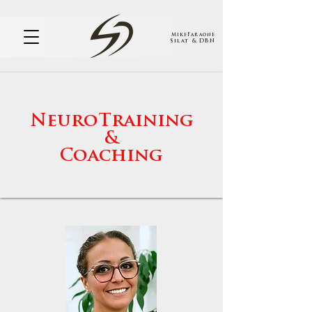
MikeFaraone
Silat & DBN
NeuroTraining
&
Coaching