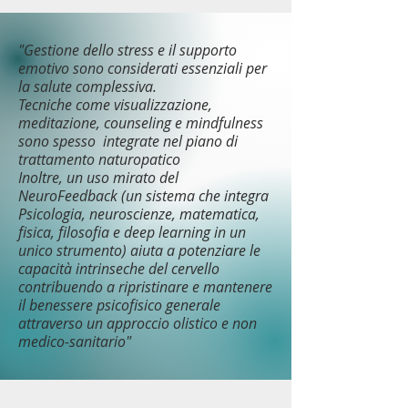
"​Gestione dello stress e il supporto
emotivo sono considerati essenziali per
la salute complessiva.
Tecniche come visualizzazione,
meditazione, counseling e mindfulness
sono spesso integrate nel piano di
trattamento naturopatico
Inoltre, un uso mirato del
NeuroFeedback (un sistema che integra
Psicologia, neuroscienze, matematica,
fisica, filosofia e deep learning in un
unico strumento) aiuta a potenziare le
capacità intrinseche del cervello
contribuendo a ripristinare e mantenere
il benessere psicofisico generale
attraverso un approccio olistico e non
medico-sanitario"